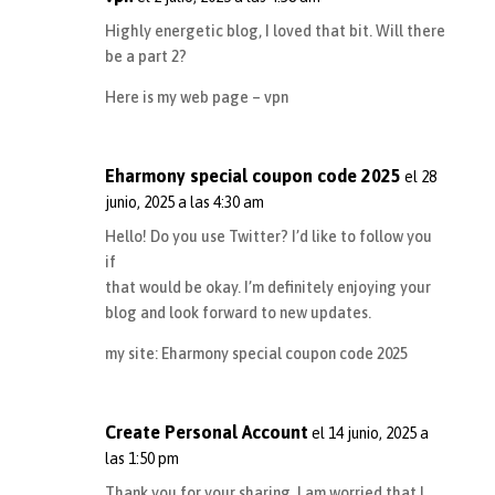
Highly energetic blog, I loved that bit. Will there
be a part 2?
Here is my web page –
vpn
Eharmony special coupon code 2025
el 28
junio, 2025 a las 4:30 am
Hello! Do you use Twitter? I’d like to follow you
if
that would be okay. I’m definitely enjoying your
blog and look forward to new updates.
my site:
Eharmony special coupon code 2025
Create Personal Account
el 14 junio, 2025 a
las 1:50 pm
Thank you for your sharing. I am worried that I