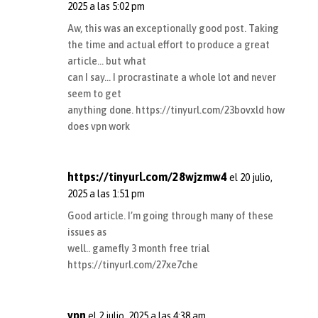
2025 a las 5:02 pm
Aw, this was an exceptionally good post. Taking
the time and actual effort to produce a great
article… but what
can I say… I procrastinate a whole lot and never
seem to get
anything done.
https://tinyurl.com/23bovxld
how
does vpn work
https://tinyurl.com/28wjzmw4
el 20 julio,
2025 a las 1:51 pm
Good article. I’m going through many of these
issues as
well.. gamefly 3 month free trial
https://tinyurl.com/27xe7che
vpn
el 2 julio, 2025 a las 4:38 am