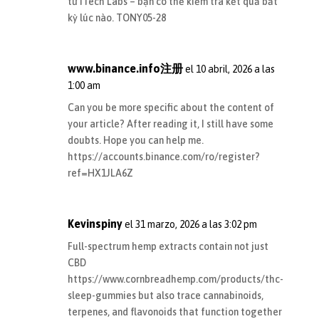
từ iTech Labs – bạn có thể kiểm tra kết quả bất
kỳ lúc nào. TONY05-28
www.binance.info注册
el 10 abril, 2026 a las
1:00 am
Can you be more specific about the content of
your article? After reading it, I still have some
doubts. Hope you can help me.
https://accounts.binance.com/ro/register?
ref=HX1JLA6Z
Kevinspiny
el 31 marzo, 2026 a las 3:02 pm
Full-spectrum hemp extracts contain not just
CBD
https://www.cornbreadhemp.com/products/thc-
sleep-gummies
but also trace cannabinoids,
terpenes, and flavonoids that function together