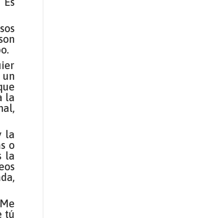
 Es
sos
son
o.
ier
 un
que
a la
al,
 la
s o
 la
eos
da,
 Me
e tú