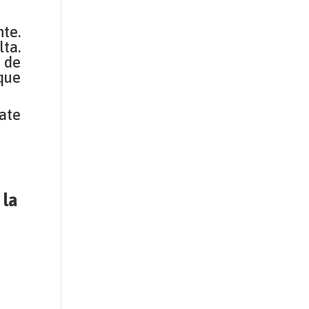
nte.
ta.
e de
 que
jate
 la