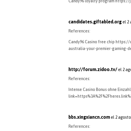
Candy96 loyalty program
https:/
candidates.giftabled.org
el 2
References:
Candy96 Casino free chip
https:/
australia-your-premier-gaming-d
http://forum.zidoo.tv/
el 2 ag
References:
Intense Casino Bonus ohne Einzah
link=https%3A%2F%2Fheres.link
bbs.xingxiancn.com
el 2 agosto
References: