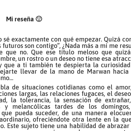
Mi reseña 🙂
no sé exactamente con qué empezar. Quizá con
s futuros son contigo”, ¿Nada más a mí me res
me que no. Que ese título meloso que quizá
bre, un rostro o un deseo no tiene esa atracc
 que a ti también te despierta la curiosidad
dejarte llevar de la mano de Marwan hacia 
ismo…
bla de situaciones cotidianas como el amor,
ciones largas, las relaciones fugaces, el deseo
dad, la tolerancia, la sensación de extrañar,
ias y melancólicas tardes de los domingos,
a que pueda suceder, de una manera elocuen
aordinario, ofreciéndote otra lente en la que
o. Este sujeto tiene una habilidad de abrazar