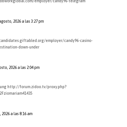
/jobworkglobal.com/employer/candy96-telegram
 agosto, 2026 a las 3:27 pm
/candidates.giftabled.org/employer/candy96-casino-
estination-down-under
osto, 2026 a las 2:04 pm
lung
http://forum.zidoo.tv/proxy.php?
%2Fziomariam41435
, 2026 a las 8:16 am