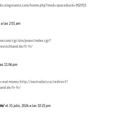
bbs.xingxiancn.com/home.php?mod=space&uid=902915
 a las 2:01 am
ow.com/cgi-bin/pnavi/index.cgi?
eutschland.de/fr-fr/
 las 11:06 pm
ia real money
http://novtrailers.ru/redirect?
and.de/fr-fr/
om/
el 31 julio, 2026 a las 10:23 pm