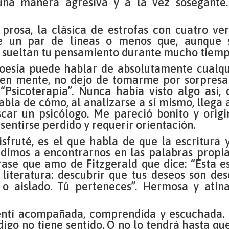
 una manera agresiva y a la vez sosegante.
 prosa, la clásica de estrofas con cuatro ver
e un par de líneas o menos que, aunque 
o sueltan tu pensamiento durante mucho tiemp
oesía puede hablar de absolutamente cualqu
 en mente, no dejo de tomarme por sorpresa
Psicoterapia”. Nunca había visto algo así, 
habla de cómo, al analizarse a sí mismo, llega 
car un psicólogo. Me pareció bonito y origin
entirse perdido y requerir orientación.
fruté, es el que habla de que la escritura y
udimos a encontrarnos en las palabras propia
rase que amo de Fitzgerald que dice: “Esta es
iteratura: descubrir que tus deseos son des
 o aislado. Tú perteneces”. Hermosa y atina
 sentí acompañada, comprendida y escuchada.
digo no tiene sentido. O no lo tendrá hasta qu