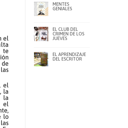
MENTES
GENIALES
EL CLUB DEL
CRIMEN DE LOS
 el
JUEVES
ulta
 te
EL APRENDIZAJE
ión
DEL ESCRITOR
 de
las
 el
, la
 la
 el
te,
 lo
 las