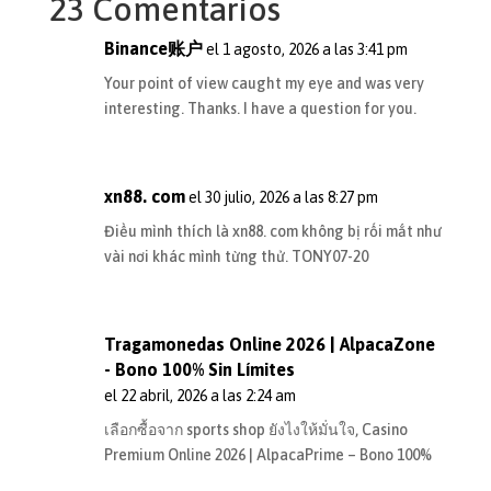
23 Comentarios
Binance账户
el 1 agosto, 2026 a las 3:41 pm
Your point of view caught my eye and was very
interesting. Thanks. I have a question for you.
xn88. com
el 30 julio, 2026 a las 8:27 pm
Điều mình thích là xn88. com không bị rối mắt như
vài nơi khác mình từng thử. TONY07-20
Tragamonedas Online 2026 | AlpacaZone
- Bono 100% Sin Límites
el 22 abril, 2026 a las 2:24 am
เลือกซื้อจาก sports shop ยังไงให้มั่นใจ,
Casino
Premium Online 2026 | AlpacaPrime – Bono 100%