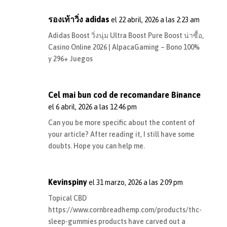
รองเท้าวิ่ง adidas
el 22 abril, 2026 a las 2:23 am
Adidas Boost วิ่งนุ่ม Ultra Boost Pure Boost น่าซื้อ,
Casino Online 2026 | AlpacaGaming – Bono 100%
y 296+ Juegos
Cel mai bun cod de recomandare Binance
el 6 abril, 2026 a las 12:46 pm
Can you be more specific about the content of
your article? After reading it, I still have some
doubts. Hope you can help me.
Kevinspiny
el 31 marzo, 2026 a las 2:09 pm
Topical CBD
https://www.cornbreadhemp.com/products/thc-
sleep-gummies
products have carved out a